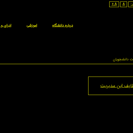
A +
A
درباره دانشگاه
اموزشی
ادرای و 
ت دانشجویان
ایف این مدیریت
کز آموزش عالی، آموزش دانشجویان
و شکوفایی استعدادهای افراد جامعه
است، و ان
ا فراهم ساختن زمینه مناسب
و مساعد برای دانشجویان، کمک مؤثری در راستای