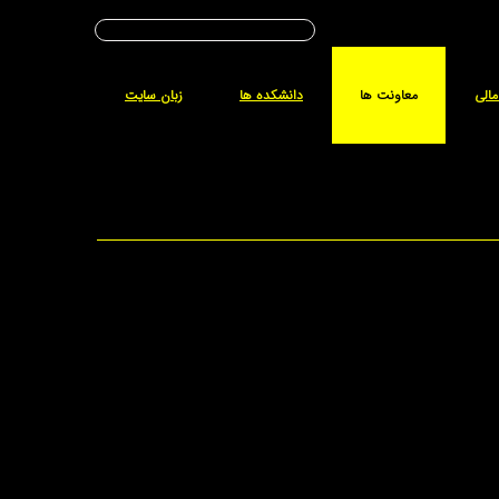
تاریخ شمسی :
جمعه - ۱۶ مرداد - ۱۴۰۵
مالی
معاونت ها
دانشکده ها
زبان سایت
جام اين امور، ارتباط نزدیکی با
نحوه
زندگی و فعّالیّت
های
 تحقق آموزش عالی کشور، براساس الگوی
برنامه توسعه