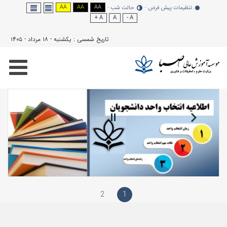
AA
AA
AA
نظیمات پیش فرض
حالت شب
A +
A
A -
تاریخ شمسی :
یکشنبه - ۱۸ مرداد - ۱۴۰۵
2
1