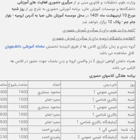
از
سرگیری حضوری فعالیت های آموزشی
امه آموزشی حضوری به شرح زیر از
روز شنبه
وسسه آموزش عالی صبا به آدرس ارومیه - بلوار
ش حضوری
ری آموزش حضوری
طریق تاییدیه تحصیلی
سامانه آموزشی دانشجویان
هی تزریق 2 دز واکسن کرونا و زدن ماسک جهت حضور در کلاس ها
استاد
ساعت_شروع
ساعت_پايان
كلاس
هفته
محمود سنجري
1400
1600
کلاس 102
هر هفته
مجرد-صابر
1500
1630
کلاس 101
هر هفته
محمود سنجري
1600
1800
کلاس 102
هفته هاي فرد
مجرد-صابر
1630
1800
کلاس 101
هفته هاي فرد
مجرد-صابر
1630
1800
کلاس 101
هفته هاي زوج
رشيدي-احمد
830
1030
کلاس 101
هر هفته
رشيدي-احمد
1030
1230
آزمايشگاه 1
هفته هاي زوج