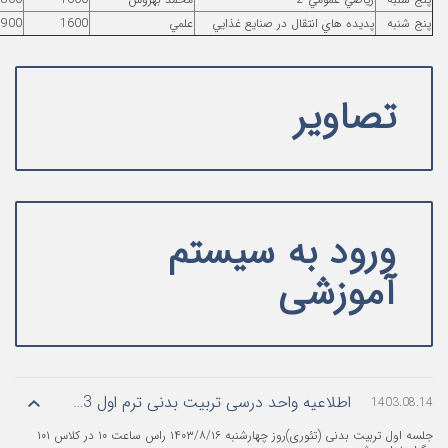
 غذايي
علمي
1600
1900
کلاس 103
هر هفته
یستم
اطلاعیه واحد درسی تربیت بدنی ترم اول 1403-1404
جلسه اول تربیت بدنی (تئوری)روز چهارشنبه ۱۴۰۳/۸/۱۶ راس ساعت ۱۰ در کلاس ۱۰۱