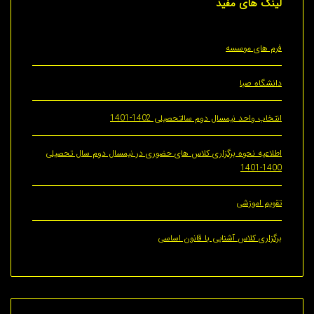
های مفید
های موسسه
اه صبا
 واحد نیمسال دوم سالتحصیلی 1402-1401
یه نحوه برگزاری کلاس های حضوری در نیمسال دوم سال تحصیلی
1
 اموزشی
ری کلاس آشنایی با قانون اساسی