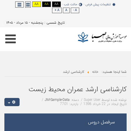
AA
AA
AA
نظیمات پیش فرض
حالت شب
A +
A
A -
تاریخ شمسی :
پنجشنبه - ۱۵ مرداد - ۱۴۰۵
هستید:
خانه
کارشناسی ارشد
اسی ارشد عمران محیط زیست
 توسط
Super User
دسته:
JM-Sample-Data
د 1398
بازدید: 7701
فصل دروس