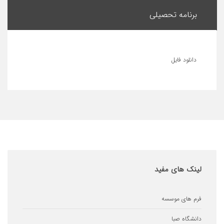
امه تحصیلی
ود فایل
های مفید
ای موسسه
اه صبا