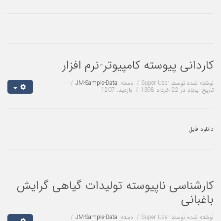
ی پیوسته کامپیوتر-نرم افزار
 توسط
Super User
دسته:
JM-Sample-Data
د 1398
بازدید: 1207
سی ناپیوسته تولیدات گیاهی گرایش
ی
 توسط
Super User
دسته:
JM-Sample-Data