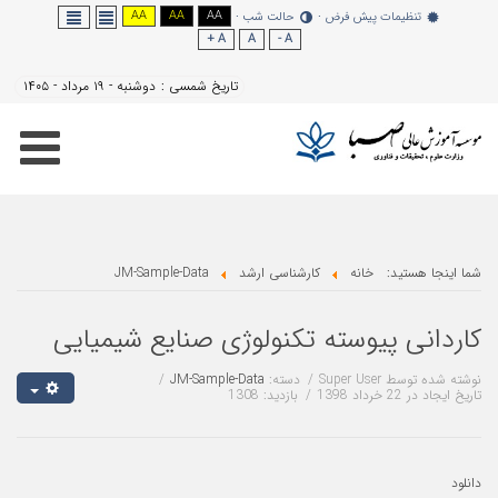
AA
AA
AA
نظیمات پیش فرض
حالت شب
A +
A
A -
تاریخ شمسی :
دوشنبه - ۱۹ مرداد - ۱۴۰۵
هستید:
خانه
کارشناسی ارشد
JM-Sample-Data
ی پیوسته تکنولوژی صنایع شیمیایی
 توسط
Super User
دسته:
JM-Sample-Data
د 1398
بازدید: 1308