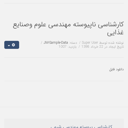
سی ناپیوسته مهندسی علوم وصنایع
 توسط
Super User
دسته:
JM-Sample-Data
د 1398
بازدید: 1007
رشناسی پیوسته مهندسی شیمی