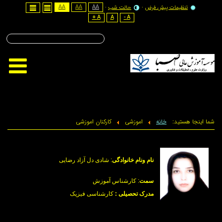
AA
AA
AA
نظیمات پیش فرض
حالت شب
A +
A
A -
تاریخ شمسی :
جمعه - ۱۶ مرداد - ۱۴۰۵
هستید:
خانه
اموزشی
کارکنان اموزشی
نام ونام خانوادگی
: شادی دل آزاد رضایی
سمت
:
کارشناس آموزش
مدرک تحصیلی :
کارشناسی فیزیک