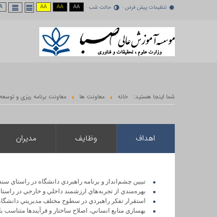
A -
AA
AA
AA
تنظیمات پیش فرض
حالت شب
شما اینجا هستید:
خانه
معاونت ها
معاونت برنامه ریزی و توسعه 
اهداف
وظايف
مدیران
تبيين چشم‌انداز و برنامه راهبردي دانشگاه در راستاي سن
بهره‌مندي از تجربه‌هاي ارزشمند داخلي و خارجي در راستاي
استقرار تفكر راهبردي در سطوح مختلف مديريتي دانشگاه
بهسازي منابع انساني، اصلاح ساختار و فرآيندها متناسب با