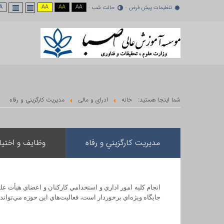
A -
AA
AA
AA
تنظیمات پیش فرض
حالت شب
شما اینجا هستید:
خانه
ادرای و مالی
مديريت كارگزيني و رفاه
مديريت كارگزيني و رفاه
وظایف و اختیا
انجام كليه امور اداري و استخدامي كاركنان و اعضاي هيأت عل
جايگاه ويژه‌اي برخوردار است، فعاليت‌هاي اين حوزه مي‌تواند