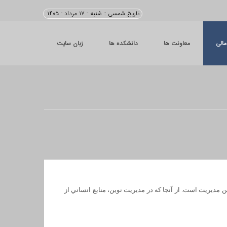
تاریخ شمسی :
شنبه - ۱۷ مرداد - ۱۴۰۵
مالی
معاونت ها
دانشکده ها
زبان سایت
 مديريت است. از آنجا كه در مديريت نوين، منابع انساني از