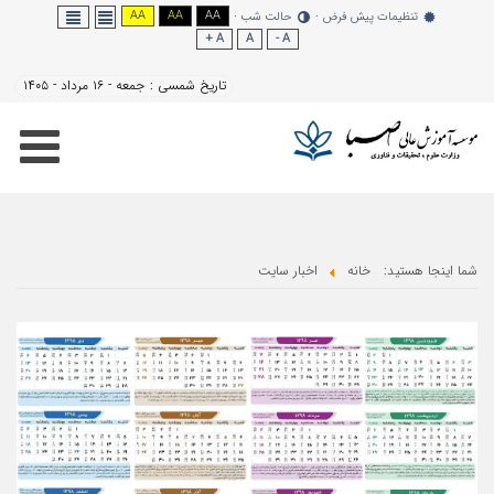
AA
AA
AA
نظیمات پیش فرض
حالت شب
A +
A
A -
تاریخ شمسی :
جمعه - ۱۶ مرداد - ۱۴۰۵
هستید:
خانه
اخبار سایت